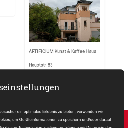
ARTIFICIUM Kunst & Kaffee Haus
Hauptstr. 83
D-74915 Waibstadt
einstellungen
Tel.Nr. 07263 919 675
info@sabina-rainer.com
sucher ein optimales Erlebnis zu bieten, verwenden wir
okies, um Geräteinformationen zu speichern und/oder darauf
Kontaktdaten
ie diesen Technologien zustimmen, können wir Daten wie das